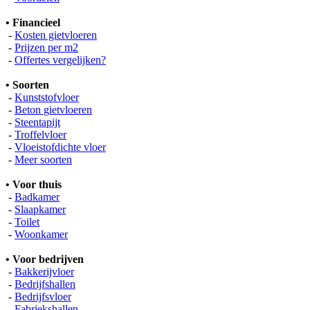
• Financieel
-
Kosten gietvloeren
-
Prijzen per m2
-
Offertes vergelijken?
• Soorten
-
Kunststofvloer
-
Beton gietvloeren
-
Steentapijt
-
Troffelvloer
-
Vloeistofdichte vloer
-
Meer soorten
• Voor thuis
-
Badkamer
-
Slaapkamer
-
Toilet
-
Woonkamer
• Voor bedrijven
-
Bakkerijvloer
-
Bedrijfshallen
-
Bedrijfsvloer
-
Fabriekshallen