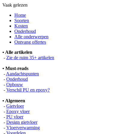
Vaak gelezen
Home
Soorten
Kosten
Onderhoud
Alle onderwerpen
Ontvang offertes
• Alle artikelen
-
Zie de ruim 35+ artikelen
• Must-reads
-
Aandachtspunten
-
Onderhoud
-
Opbouw
-
Verschil PU en epoxy?
• Algemeen
-
Gietvloer
-
Epoxy vloer
-
PU vloer
-
Design gietvloer
-
Vloerverwarming
-
Voordelen