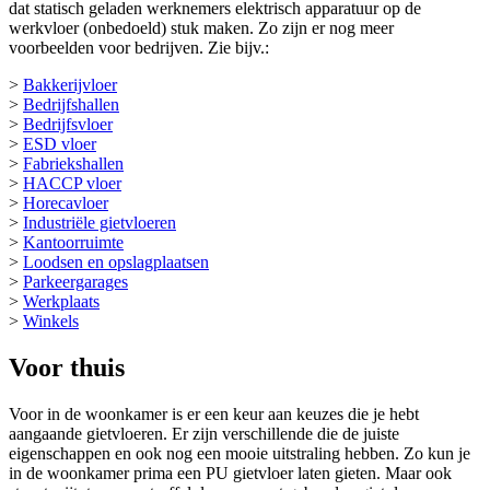
dat statisch geladen werknemers elektrisch apparatuur op de
werkvloer (onbedoeld) stuk maken. Zo zijn er nog meer
voorbeelden voor bedrijven. Zie bijv.:
>
Bakkerijvloer
>
Bedrijfshallen
>
Bedrijfsvloer
>
ESD vloer
>
Fabriekshallen
>
HACCP vloer
>
Horecavloer
>
Industriële gietvloeren
>
Kantoorruimte
>
Loodsen en opslagplaatsen
>
Parkeergarages
>
Werkplaats
>
Winkels
Voor thuis
Voor in de woonkamer is er een keur aan keuzes die je hebt
aangaande gietvloeren. Er zijn verschillende die de juiste
eigenschappen en ook nog een mooie uitstraling hebben. Zo kun je
in de woonkamer prima een PU gietvloer laten gieten. Maar ook