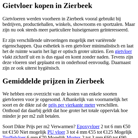
Gietvloer kopen in Zierbeek
Gietvloeren werden voorheen in Zierbeek vooral gebruikt bij
bedrijven, productiehallen, winkels, showrooms en sportzalen. Maar
zijn nu ook steeds meer particuliere huiseigenaren geïnteresseerd.
Er zijn verschillende uitvoeringen mogelijk met variërende
eigenschappen. Qua esthetiek is een gietvloer minimalistisch en laat
het de ruimte waarin het ligt er optisch groter uitzien. Een
gietvloer
vlakt zichzelf uit en is dus egaal en komt zonder naden. Tevens zijn
deze vloeren snel geplaatst en in onderhoud eenvoudig. Daarnaast
zijn ze ook uiterst hygiënisch.
Gemiddelde prijzen in Zierbeek
We hebben een overzicht van de kosten van enkele soorten
gietvloeren voor je opgesomd. Afhankelijk van voornamelijk het
soort en de dikte zal de
prijs per vierkante meter
verschillen.
Onthoud dat daarbij geldt dat hoe groter het totale oppervlak hoe
minder je per m2 zult betalen.
Soort Dikte Prijs per m2 Verwarmen?
Epoxyvloer
2 tot 6 mm €50
tot €150 Niet mogelijk
PU vloer
3 tot 4 mm €55 tot €125 Mogelijk
Troffelvloer
6 mm €70 Mogelijk
Mortex
2 tot 3 mm €60 tot €90