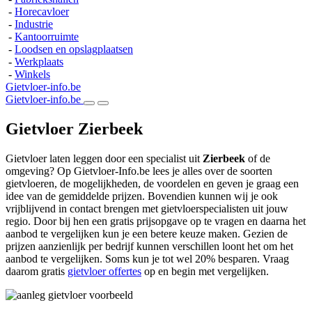
-
Horecavloer
-
Industrie
-
Kantoorruimte
-
Loodsen en opslagplaatsen
-
Werkplaats
-
Winkels
Gietvloer-info.be
Gietvloer-info.be
Gietvloer Zierbeek
Gietvloer laten leggen door een specialist uit
Zierbeek
of de
omgeving? Op Gietvloer-Info.be lees je alles over de soorten
gietvloeren, de mogelijkheden, de voordelen en geven je graag een
idee van de gemiddelde prijzen. Bovendien kunnen wij je ook
vrijblijvend in contact brengen met gietvloerspecialisten uit jouw
regio. Door bij hen een gratis prijsopgave op te vragen en daarna het
aanbod te vergelijken kun je een betere keuze maken. Gezien de
prijzen aanzienlijk per bedrijf kunnen verschillen loont het om het
aanbod te vergelijken. Soms kun je tot wel 20% besparen. Vraag
daarom gratis
gietvloer offertes
op en begin met vergelijken.