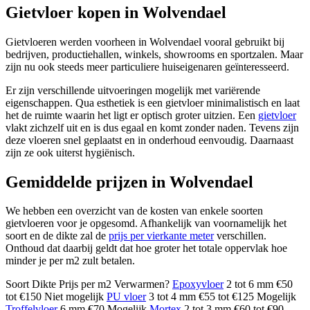
Gietvloer kopen in Wolvendael
Gietvloeren werden voorheen in Wolvendael vooral gebruikt bij
bedrijven, productiehallen, winkels, showrooms en sportzalen. Maar
zijn nu ook steeds meer particuliere huiseigenaren geïnteresseerd.
Er zijn verschillende uitvoeringen mogelijk met variërende
eigenschappen. Qua esthetiek is een gietvloer minimalistisch en laat
het de ruimte waarin het ligt er optisch groter uitzien. Een
gietvloer
vlakt zichzelf uit en is dus egaal en komt zonder naden. Tevens zijn
deze vloeren snel geplaatst en in onderhoud eenvoudig. Daarnaast
zijn ze ook uiterst hygiënisch.
Gemiddelde prijzen in Wolvendael
We hebben een overzicht van de kosten van enkele soorten
gietvloeren voor je opgesomd. Afhankelijk van voornamelijk het
soort en de dikte zal de
prijs per vierkante meter
verschillen.
Onthoud dat daarbij geldt dat hoe groter het totale oppervlak hoe
minder je per m2 zult betalen.
Soort Dikte Prijs per m2 Verwarmen?
Epoxyvloer
2 tot 6 mm €50
tot €150 Niet mogelijk
PU vloer
3 tot 4 mm €55 tot €125 Mogelijk
Troffelvloer
6 mm €70 Mogelijk
Mortex
2 tot 3 mm €60 tot €90