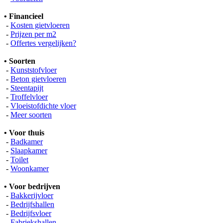
• Financieel
-
Kosten gietvloeren
-
Prijzen per m2
-
Offertes vergelijken?
• Soorten
-
Kunststofvloer
-
Beton gietvloeren
-
Steentapijt
-
Troffelvloer
-
Vloeistofdichte vloer
-
Meer soorten
• Voor thuis
-
Badkamer
-
Slaapkamer
-
Toilet
-
Woonkamer
• Voor bedrijven
-
Bakkerijvloer
-
Bedrijfshallen
-
Bedrijfsvloer
-
Fabriekshallen