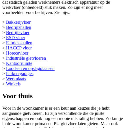
dat statisch geladen werknemers elektrisch apparatuur op de
werkvloer (onbedoeld) stuk maken. Zo zijn er nog meer
voorbeelden voor bedrijven. Zie bijv.:
>
Bakkerijvloer
>
Bedrijfshallen
>
Bedrijfsvloer
>
ESD vloer
>
Fabriekshallen
>
HACCP vloer
>
Horecavloer
>
Industriële gietvloeren
>
Kantoorruimte
>
Loodsen en opslagplaatsen
>
Parkeergarages
>
Werkplaats
>
Winkels
Voor thuis
Voor in de woonkamer is er een keur aan keuzes die je hebt
aangaande gietvloeren. Er zijn verschillende die de juiste
eigenschappen en ook nog een mooie uitstraling hebben. Zo kun je
in de woonkamer prima een PU gietvloer laten gieten. Maar ook