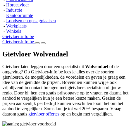
-
Horecavloer
-
Industrie
-
Kantoorruimte
-
Loodsen en opslagplaatsen
-
Werkplaats
-
Winkels
Gietvloer-info.be
Gietvloer-info.be
Gietvloer Wolvendael
Gietvloer laten leggen door een specialist uit
Wolvendael
of de
omgeving? Op Gietvloer-Info.be lees je alles over de soorten
gietvloeren, de mogelijkheden, de voordelen en geven je graag een
idee van de gemiddelde prijzen. Bovendien kunnen wij je ook
vrijblijvend in contact brengen met gietvloerspecialisten uit jouw
regio. Door bij hen een gratis prijsopgave op te vragen en daarna het
aanbod te vergelijken kun je een betere keuze maken. Gezien de
prijzen aanzienlijk per bedrijf kunnen verschillen loont het om het
aanbod te vergelijken. Soms kun je tot wel 20% besparen. Vraag
daarom gratis
gietvloer offertes
op en begin met vergelijken.