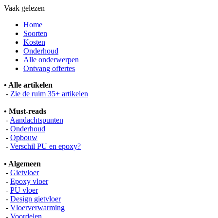
Vaak gelezen
Home
Soorten
Kosten
Onderhoud
Alle onderwerpen
Ontvang offertes
• Alle artikelen
-
Zie de ruim 35+ artikelen
• Must-reads
-
Aandachtspunten
-
Onderhoud
-
Opbouw
-
Verschil PU en epoxy?
• Algemeen
-
Gietvloer
-
Epoxy vloer
-
PU vloer
-
Design gietvloer
-
Vloerverwarming
-
Voordelen