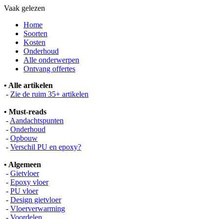
Vaak gelezen
Home
Soorten
Kosten
Onderhoud
Alle onderwerpen
Ontvang offertes
• Alle artikelen
-
Zie de ruim 35+ artikelen
• Must-reads
-
Aandachtspunten
-
Onderhoud
-
Opbouw
-
Verschil PU en epoxy?
• Algemeen
-
Gietvloer
-
Epoxy vloer
-
PU vloer
-
Design gietvloer
-
Vloerverwarming
-
Voordelen