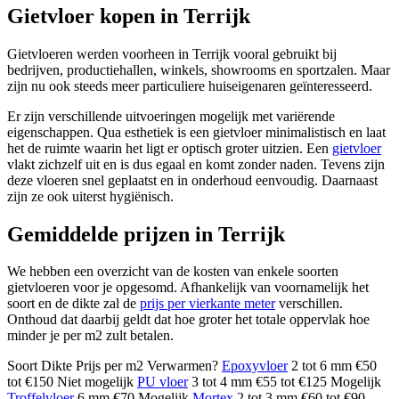
Gietvloer kopen in Terrijk
Gietvloeren werden voorheen in Terrijk vooral gebruikt bij
bedrijven, productiehallen, winkels, showrooms en sportzalen. Maar
zijn nu ook steeds meer particuliere huiseigenaren geïnteresseerd.
Er zijn verschillende uitvoeringen mogelijk met variërende
eigenschappen. Qua esthetiek is een gietvloer minimalistisch en laat
het de ruimte waarin het ligt er optisch groter uitzien. Een
gietvloer
vlakt zichzelf uit en is dus egaal en komt zonder naden. Tevens zijn
deze vloeren snel geplaatst en in onderhoud eenvoudig. Daarnaast
zijn ze ook uiterst hygiënisch.
Gemiddelde prijzen in Terrijk
We hebben een overzicht van de kosten van enkele soorten
gietvloeren voor je opgesomd. Afhankelijk van voornamelijk het
soort en de dikte zal de
prijs per vierkante meter
verschillen.
Onthoud dat daarbij geldt dat hoe groter het totale oppervlak hoe
minder je per m2 zult betalen.
Soort Dikte Prijs per m2 Verwarmen?
Epoxyvloer
2 tot 6 mm €50
tot €150 Niet mogelijk
PU vloer
3 tot 4 mm €55 tot €125 Mogelijk
Troffelvloer
6 mm €70 Mogelijk
Mortex
2 tot 3 mm €60 tot €90