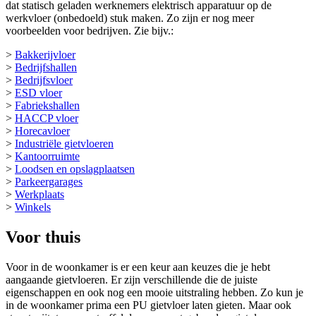
dat statisch geladen werknemers elektrisch apparatuur op de
werkvloer (onbedoeld) stuk maken. Zo zijn er nog meer
voorbeelden voor bedrijven. Zie bijv.:
>
Bakkerijvloer
>
Bedrijfshallen
>
Bedrijfsvloer
>
ESD vloer
>
Fabriekshallen
>
HACCP vloer
>
Horecavloer
>
Industriële gietvloeren
>
Kantoorruimte
>
Loodsen en opslagplaatsen
>
Parkeergarages
>
Werkplaats
>
Winkels
Voor thuis
Voor in de woonkamer is er een keur aan keuzes die je hebt
aangaande gietvloeren. Er zijn verschillende die de juiste
eigenschappen en ook nog een mooie uitstraling hebben. Zo kun je
in de woonkamer prima een PU gietvloer laten gieten. Maar ook