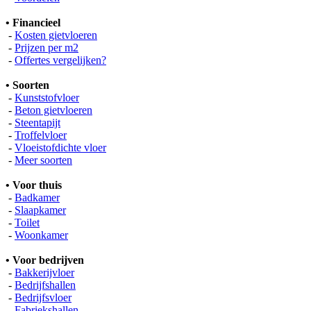
• Financieel
-
Kosten gietvloeren
-
Prijzen per m2
-
Offertes vergelijken?
• Soorten
-
Kunststofvloer
-
Beton gietvloeren
-
Steentapijt
-
Troffelvloer
-
Vloeistofdichte vloer
-
Meer soorten
• Voor thuis
-
Badkamer
-
Slaapkamer
-
Toilet
-
Woonkamer
• Voor bedrijven
-
Bakkerijvloer
-
Bedrijfshallen
-
Bedrijfsvloer
-
Fabriekshallen